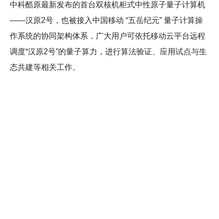
中科酷原最新发布的首台双核机柜式中性原子量子计算机
——汉原2号，也被接入中国移动 “五岳纪元” 量子计算操
作系统的协同架构体系，广大用户可依托移动云平台远程
调度“汉原2号”的量子算力，进行算法验证、应用试点与生
态共建等相关工作。
本次一周内高频次、多主体的密集走访交流，是中国移
动对中科酷原核心技术实力、产业化能力与发展潜力的高
度认可，更是中科酷原在中国移动整体量子战略布局中关
键地位的有力印证。未来，双方将以深度交流为契机，持
续深化技术联动、资源共享、生态共建，聚力攻克量子科
技核心技术，加速量子技术产业化、规模化发展，共同助
力数字产业升级，赋能量子科技产业高质量发展。