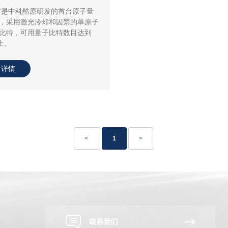
号”是中科酷原研发的首台原子量
，采用激光冷却和囚禁的单原子
比特，可用量子比特数目达到
上。
看详情
<
1
>
联系我们